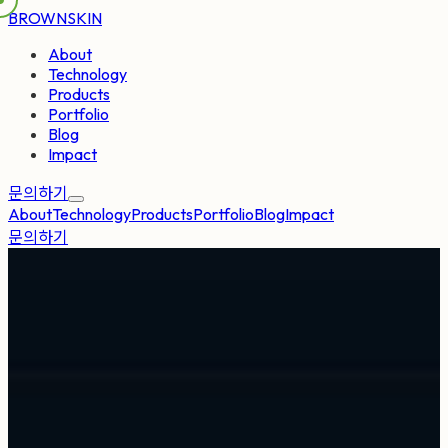
BROWNSKIN
About
Technology
Products
Portfolio
Blog
Impact
문의하기
About
Technology
Products
Portfolio
Blog
Impact
문의하기