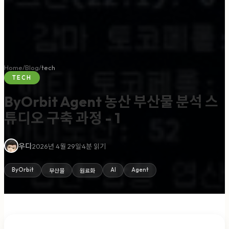
Home
/
Blog
/
tech
TECH
ByOrbit Agent 농산 부산물 분석 스
튜디오 구축 과정 - 1
·
·
우디
2026년 4월 29일
4
분 읽기
ByOrbit
AI
Agent
부산물
원료화